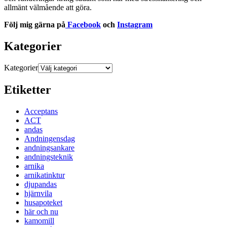
allmänt välmående att göra.
Följ mig gärna på
Facebook
och
Instagram
Kategorier
Kategorier
Etiketter
Acceptans
ACT
andas
Andningensdag
andningsankare
andningsteknik
arnika
arnikatinktur
djupandas
hjärnvila
husapoteket
här och nu
kamomill