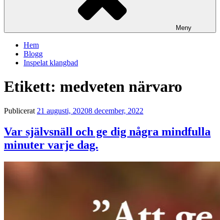
Meny
Hem
Blogg
Inspelat klangbad
Etikett:
medveten närvaro
Publicerat
21 augusti, 2020
8 december, 2022
Var självsnäll och ge dig några mindfulla
minuter varje dag.