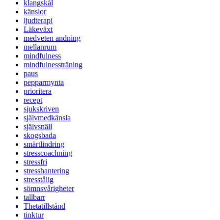
klangskål
känslor
ljudterapi
Läkeväxt
medveten andning
mellanrum
mindfulness
mindfulnessträning
paus
pepparmynta
prioritera
recept
sjukskriven
självmedkänsla
självsnäll
skogsbada
smärtlindring
stresscoachning
stressfri
stresshantering
stresstålig
sömnsvårigheter
tallbarr
Thetatillstånd
tinktur