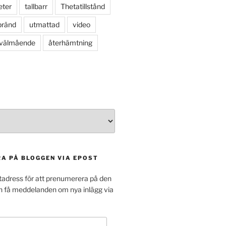
eter
tallbarr
Thetatillstånd
bränd
utmattad
video
välmående
återhämtning
A PÅ BLOGGEN VIA EPOST
tadress för att prenumerera på den
h få meddelanden om nya inlägg via