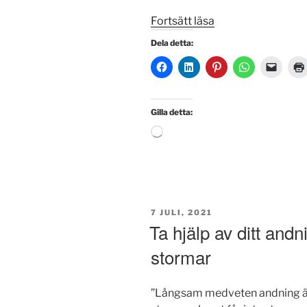
”Andningens
Fortsätt läsa
dag!”
Dela detta:
Gilla detta:
Laddar
in
…
PUBLICERAT
7 JULI, 2021
Ta hjälp av ditt and
stormar
”Långsam medveten andning är 