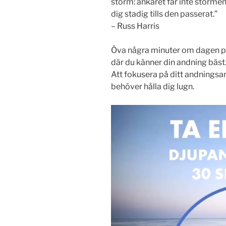
storm: ankaret får inte stormen
dig stadig tills den passerat.”
– Russ Harris
Öva några minuter om dagen på a
där du känner din andning bäst.
Att fokusera på ditt andningsanka
behöver hålla dig lugn.