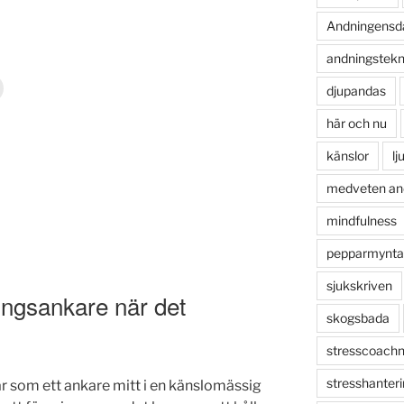
Andningensd
andningstekn
djupandas
här och nu
känslor
lj
medveten an
mindfulness
pepparmynta
sjukskriven
ningsankare när det
skogsbada
stresscoachn
stresshanter
som ett ankare mitt i en känslomässig