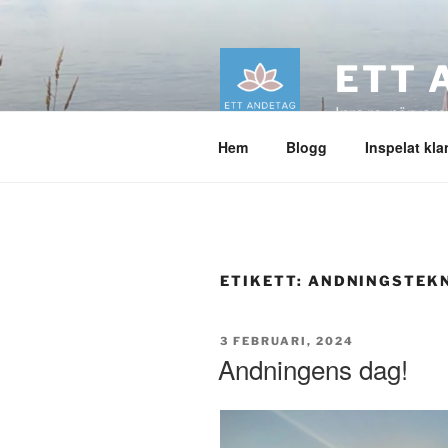
Hoppa
till
innehåll
ETT 
Inre ro, närvaro
Hem
Blogg
Inspelat kl
ETIKETT:
ANDNINGSTEK
PUBLICERAT
3 FEBRUARI, 2024
Andningens dag!