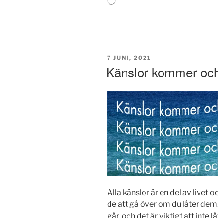
in
…
PUBLICERAT
7 JUNI, 2021
Känslor kommer och
Alla känslor är en del av livet 
de att gå över om du låter de
går, och det är viktigt att inte 