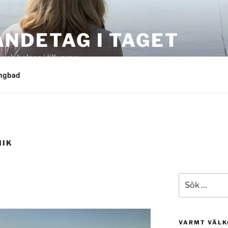
ANDETAG I TAGET
 och balans i tillvaron
angbad
NIK
Sök
efter:
VARMT VÄL