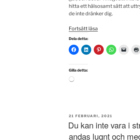
hitta ett hälsosamt sätt att utt
de inte dränker dig.
”Känslor
Fortsätt läsa
kommer
Dela detta:
och
går
som
vågor
Gilla detta:
på
Laddar
havet”
in
…
PUBLICERAT
21 FEBRUARI, 2021
Du kan inte vara i s
andas lugnt och med