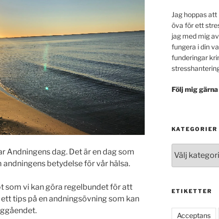
Jag hoppas att 
öva för ett stre
jag med mig av
fungera i din v
funderingar kr
stresshanterin
Följ mig gärna
KATEGORIER
Kategorier
ffar Andningens dag. Det är en dag som
om andningens betydelse för vår hälsa.
t som vi kan göra regelbundet för att
ETIKETTER
ig ett tips på en andningsövning som kan
änggåendet.
Acceptans