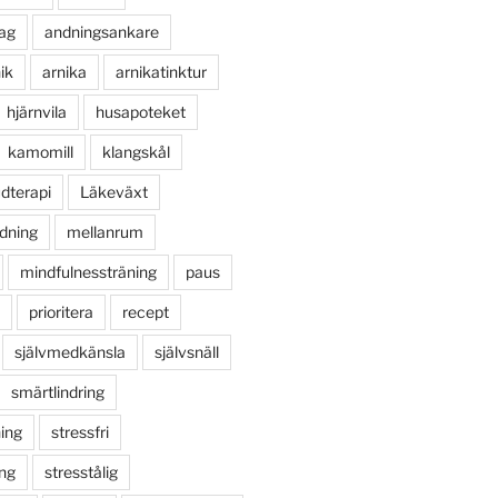
ag
andningsankare
ik
arnika
arnikatinktur
hjärnvila
husapoteket
kamomill
klangskål
udterapi
Läkeväxt
dning
mellanrum
mindfulnessträning
paus
prioritera
recept
självmedkänsla
självsnäll
smärtlindring
ing
stressfri
ing
stresstålig