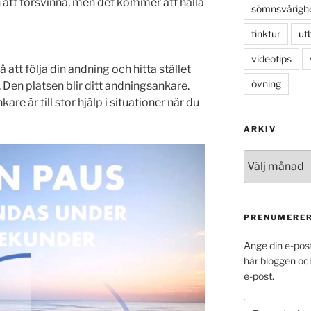
 att försvinna, men det kommer att hålla
sömnsvårigh
tinktur
ut
videotips
tt följa din andning och hitta stället
övning
 Den platsen blir ditt andningsankare.
re är till stor hjälp i situationer när du
ARKIV
Arkiv
PRENUMERER
Ange din e-pos
här bloggen oc
e-post.
E-