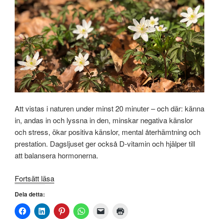
Att vistas i naturen under minst 20 minuter – och där: känna
in, andas in och lyssna in den, minskar negativa känslor
och stress, ökar positiva känslor, mental återhämtning och
prestation. Dagsljuset ger också D-vitamin och hjälper till
att balansera hormonerna.
”Naturen
Fortsätt läsa
är
Dela detta:
en
otroligt