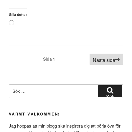
viktig
resurs
Gilla detta:
för
Laddar
vårt
in
välmående!
…
Rena
naturmedicinen
skulle
Sidnumrering
Sida
1
Nästa sida
jag
för
vilja
inlägg
kalla
det!”
Sök
efter:
Sök
VARMT VÄLKOMMEN!
Jag hoppas att min blogg ska inspirera dig att börja öva för