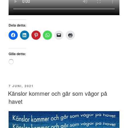
Dela detta:
Gilla detta:
Laddar
in
…
PUBLICERAT
7 JUNI, 2021
Känslor kommer och går som vågor på
havet