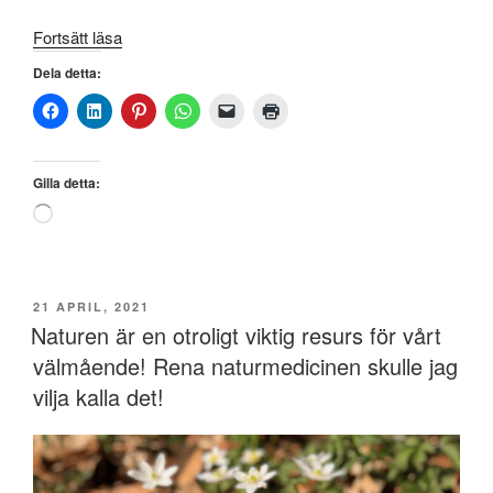
”Dags
Fortsätt läsa
att
Dela detta:
så
välgörande
läkeväxter!”
Gilla detta:
Laddar
in
…
PUBLICERAT
21 APRIL, 2021
Naturen är en otroligt viktig resurs för vårt
välmående! Rena naturmedicinen skulle jag
vilja kalla det!