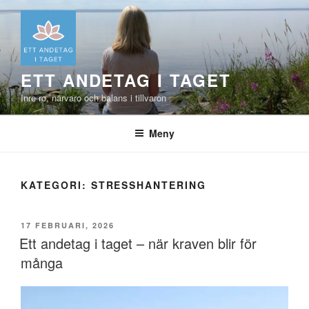
Hoppa
till
innehåll
ETT ANDETAG I TAGET
Inre ro, närvaro och balans i tillvaron
Meny
KATEGORI:
STRESSHANTERING
PUBLICERAT
17 FEBRUARI, 2026
Ett andetag i taget – när kraven blir för
många