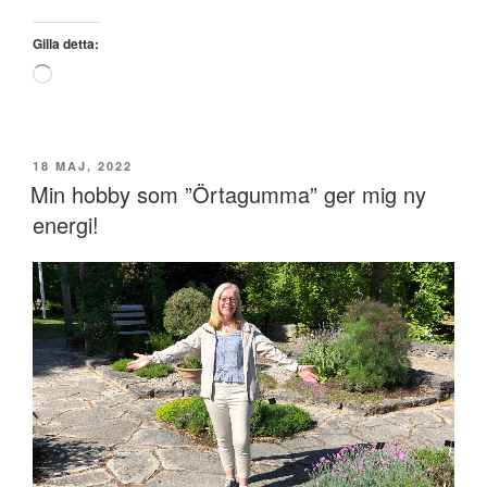
Gilla detta:
Laddar
in
…
PUBLICERAT
18 MAJ, 2022
Min hobby som ”Örtagumma” ger mig ny
energi!