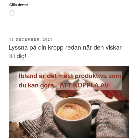
mig
Gilla detta:
ny
Laddar
energi!”
in
…
PUBLICERAT
18 DECEMBER, 2021
Lyssna på din kropp redan när den viskar
till dig!