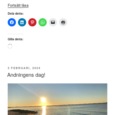
”Ett
Fortsätt läsa
andetag
Dela detta:
i
taget
–
när
Gilla detta:
kraven
Laddar
blir
in
för
…
många”
PUBLICERAT
3 FEBRUARI, 2024
Andningens dag!