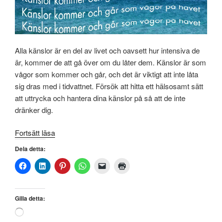
Alla känslor är en del av livet och oavsett hur intensiva de
är, kommer de att gå över om du låter dem. Känslor är som
vågor som kommer och går, och det är viktigt att inte låta
sig dras med i tidvattnet. Försök att hitta ett hälsosamt sätt
att uttrycka och hantera dina känslor på så att de inte
dränker dig.
”Känslor
Fortsätt läsa
kommer
Dela detta:
och
går
som
vågor
Gilla detta:
på
Laddar
havet”
in