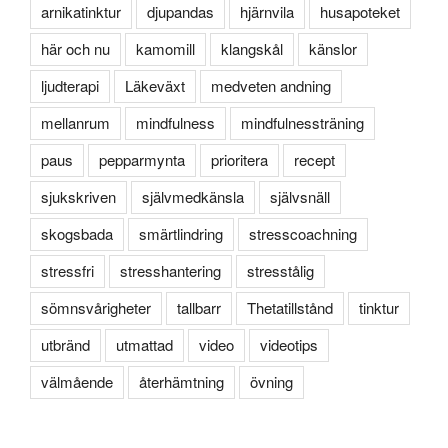
arnikatinktur
djupandas
hjärnvila
husapoteket
här och nu
kamomill
klangskål
känslor
ljudterapi
Läkeväxt
medveten andning
mellanrum
mindfulness
mindfulnessträning
paus
pepparmynta
prioritera
recept
sjukskriven
självmedkänsla
självsnäll
skogsbada
smärtlindring
stresscoachning
stressfri
stresshantering
stresstålig
sömnsvårigheter
tallbarr
Thetatillstånd
tinktur
utbränd
utmattad
video
videotips
välmående
återhämtning
övning