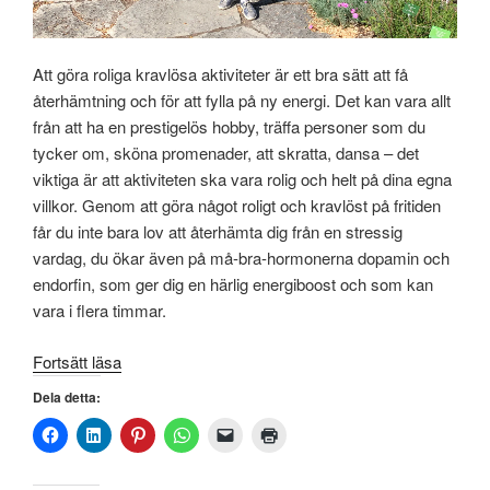
Att göra roliga kravlösa aktiviteter är ett bra sätt att få
återhämtning och för att fylla på ny energi. Det kan vara allt
från att ha en prestigelös hobby, träffa personer som du
tycker om, sköna promenader, att skratta, dansa – det
viktiga är att aktiviteten ska vara rolig och helt på dina egna
villkor. Genom att göra något roligt och kravlöst på fritiden
får du inte bara lov att återhämta dig från en stressig
vardag, du ökar även på må-bra-hormonerna dopamin och
endorfin, som ger dig en härlig energiboost och som kan
vara i flera timmar.
”Min
Fortsätt läsa
hobby
Dela detta:
som
”Örtagumma”
ger