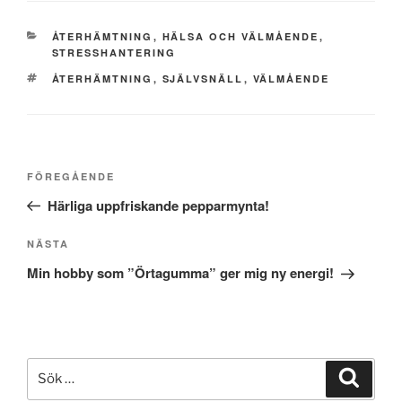
KATEGORIER
ÅTERHÄMTNING
,
HÄLSA OCH VÄLMÅENDE
,
STRESSHANTERING
TAGGAR
ÅTERHÄMTNING
,
SJÄLVSNÄLL
,
VÄLMÅENDE
Inläggsnavigering
Föregående
FÖREGÅENDE
inlägg
Härliga uppfriskande pepparmynta!
Nästa
NÄSTA
inlägg
Min hobby som ”Örtagumma” ger mig ny energi!
Sök
Sök
efter: