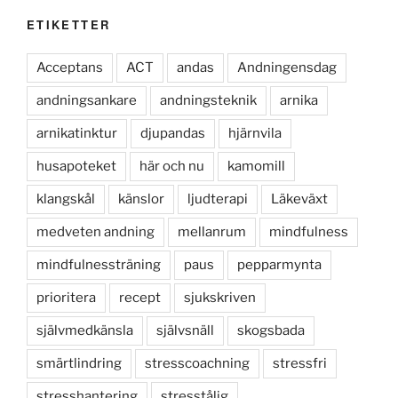
ETIKETTER
Acceptans
ACT
andas
Andningensdag
andningsankare
andningsteknik
arnika
arnikatinktur
djupandas
hjärnvila
husapoteket
här och nu
kamomill
klangskål
känslor
ljudterapi
Läkeväxt
medveten andning
mellanrum
mindfulness
mindfulnessträning
paus
pepparmynta
prioritera
recept
sjukskriven
självmedkänsla
självsnäll
skogsbada
smärtlindring
stresscoachning
stressfri
stresshantering
stresstålig