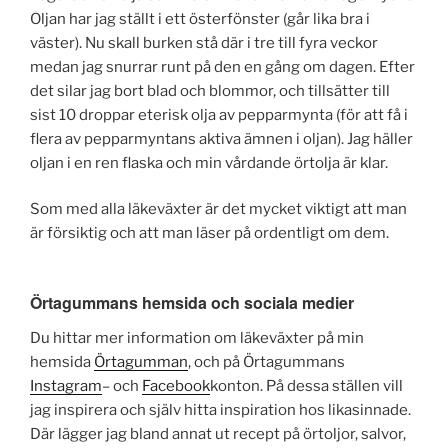
Oljan har jag ställt i ett österfönster (går lika bra i
väster). Nu skall burken stå där i tre till fyra veckor
medan jag snurrar runt på den en gång om dagen. Efter
det silar jag bort blad och blommor, och tillsätter till
sist 10 droppar eterisk olja av pepparmynta (för att få i
flera av pepparmyntans aktiva ämnen i oljan). Jag häller
oljan i en ren flaska och min vårdande örtolja är klar.
Som med alla läkeväxter är det mycket viktigt att man
är försiktig och att man läser på ordentligt om dem.
Örtagummans hemsida och sociala medier
Du hittar mer information om läkeväxter på min
hemsida
Örtagumman
, och på Örtagummans
Instagram
– och
Facebook
konton. På dessa ställen vill
jag inspirera och själv hitta inspiration hos likasinnade.
Där lägger jag bland annat ut recept på örtoljor, salvor,