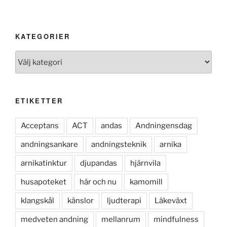
KATEGORIER
Kategorier
ETIKETTER
Acceptans
ACT
andas
Andningensdag
andningsankare
andningsteknik
arnika
arnikatinktur
djupandas
hjärnvila
husapoteket
här och nu
kamomill
klangskål
känslor
ljudterapi
Läkeväxt
medveten andning
mellanrum
mindfulness