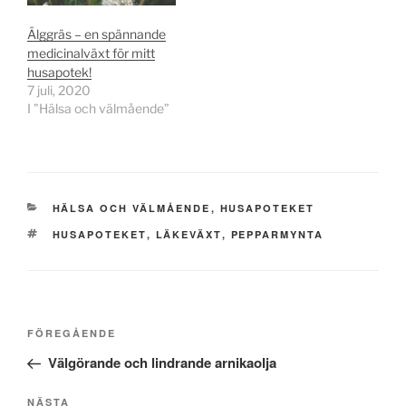
Älggräs – en spännande
medicinalväxt för mitt
husapotek!
7 juli, 2020
I ”Hälsa och välmående”
KATEGORIER
HÄLSA OCH VÄLMÅENDE
,
HUSAPOTEKET
TAGGAR
HUSAPOTEKET
,
LÄKEVÄXT
,
PEPPARMYNTA
Inläggsnavigering
Föregående
FÖREGÅENDE
inlägg
Välgörande och lindrande arnikaolja
Nästa
NÄSTA