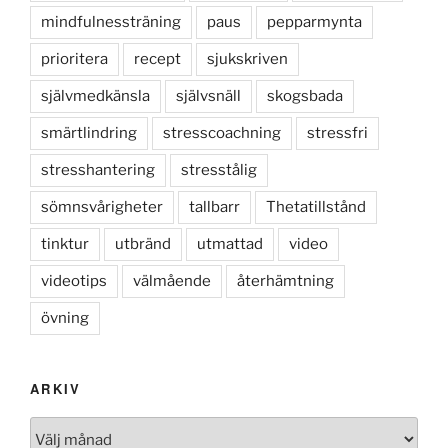
mindfulnessträning
paus
pepparmynta
prioritera
recept
sjukskriven
självmedkänsla
självsnäll
skogsbada
smärtlindring
stresscoachning
stressfri
stresshantering
stresstålig
sömnsvårigheter
tallbarr
Thetatillstånd
tinktur
utbränd
utmattad
video
videotips
välmående
återhämtning
övning
ARKIV
Arkiv