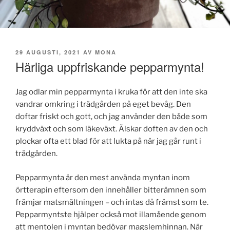
PUBLICERAT
29 AUGUSTI, 2021
AV
MONA
Härliga uppfriskande pepparmynta!
Jag odlar min pepparmynta i kruka för att den inte ska
vandrar omkring i trädgården på eget bevåg. Den
doftar friskt och gott, och jag använder den både som
kryddväxt och som läkeväxt. Älskar doften av den och
plockar ofta ett blad för att lukta på när jag går runt i
trädgården.
Pepparmynta är den mest använda myntan inom
örtterapin eftersom den innehåller bitterämnen som
främjar matsmältningen – och intas då främst som te.
Pepparmyntste hjälper också mot illamående genom
att mentolen i myntan bedövar magslemhinnan. När