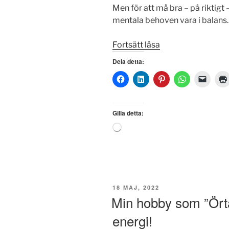
Men för att må bra – på riktig
mentala behoven vara i balans.
”Ett
Fortsätt läsa
andetag
Dela detta:
i
taget
–
när
Gilla detta:
kraven
Laddar
blir
in
för
…
många”
PUBLICERAT
18 MAJ, 2022
Min hobby som ”Ör
energi!