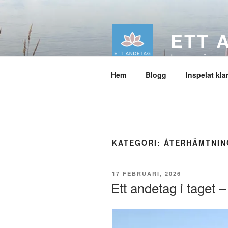
Hoppa
till
innehåll
ETT 
Inre ro, närvaro
Hem
Blogg
Inspelat kl
KATEGORI:
ÅTERHÄMTNIN
PUBLICERAT
17 FEBRUARI, 2026
Ett andetag i taget 