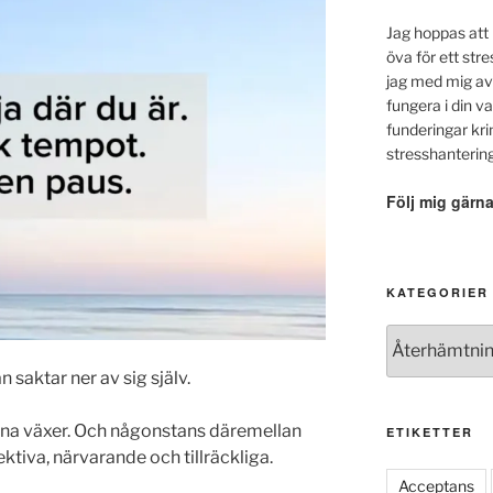
Jag hoppas att 
öva för ett stre
jag med mig av
fungera i din v
funderingar kr
stresshanterin
Följ mig gärn
KATEGORIER
Kategorier
n saktar ner av sig själv.
arna växer. Och någonstans däremellan
ETIKETTER
ktiva, närvarande och tillräckliga.
Acceptans