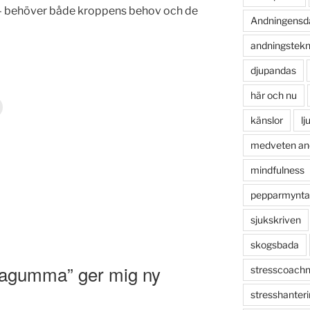
t – behöver både kroppens behov och de
Andningensd
andningstekn
djupandas
här och nu
känslor
lj
medveten an
mindfulness
pepparmynta
sjukskriven
skogsbada
tagumma” ger mig ny
stresscoachn
stresshanter