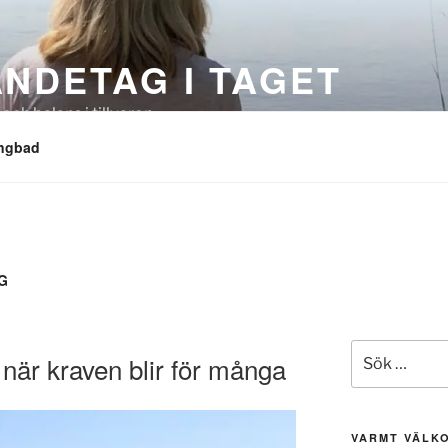
ANDETAG I TAGET
 och balans i tillvaron
angbad
G
Sök
– när kraven blir för många
efter:
VARMT VÄLK