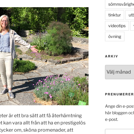
sömnsvårigh
tinktur
ut
videotips
övning
ARKIV
Arkiv
PRENUMERER
Ange din e-pos
här bloggen oc
eter är ett bra sätt att få återhämtning
e-post.
et kan vara allt från att ha en prestigelös
 tycker om, sköna promenader, att
E-