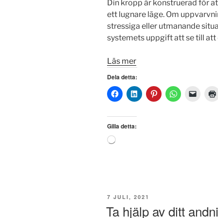
Din kropp är konstruerad för a
ett lugnare läge. Om uppvarvning
stressiga eller utmanande situ
systemets uppgift att se till att
Läs mer
Dela detta:
Gilla detta:
Laddar
in
…
PUBLICERAT
7 JULI, 2021
Ta hjälp av ditt and