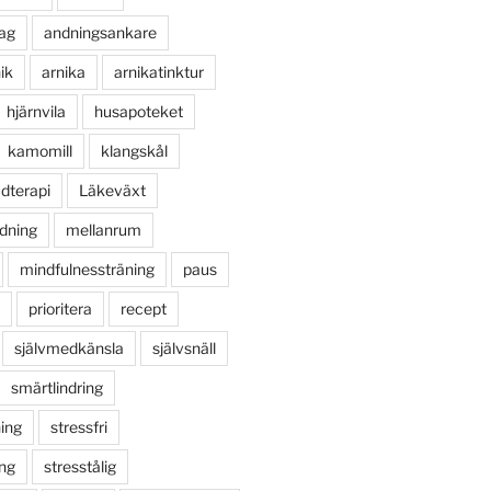
ag
andningsankare
ik
arnika
arnikatinktur
hjärnvila
husapoteket
kamomill
klangskål
udterapi
Läkeväxt
dning
mellanrum
mindfulnessträning
paus
prioritera
recept
självmedkänsla
självsnäll
smärtlindring
ing
stressfri
ing
stresstålig