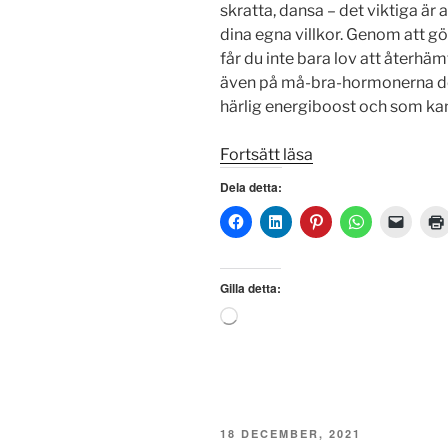
skratta, dansa – det viktiga är a
dina egna villkor. Genom att gö
får du inte bara lov att återhäm
även på må-bra-hormonerna do
härlig energiboost och som kan 
”Min
Fortsätt läsa
hobby
Dela detta:
som
”Örtagumma”
ger
mig
Gilla detta:
ny
Laddar
energi!”
in
…
PUBLICERAT
18 DECEMBER, 2021