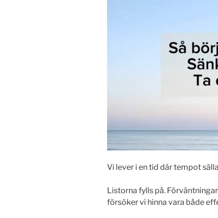
Vi lever i en tid där tempot sälla
Listorna fylls på. Förväntning
försöker vi hinna vara både effe