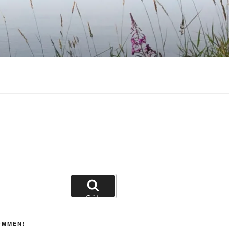
Sök
OMMEN!