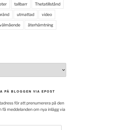
eter
tallbarr
Thetatillstånd
bränd
utmattad
video
välmående
återhämtning
A PÅ BLOGGEN VIA EPOST
tadress för att prenumerera på den
h få meddelanden om nya inlägg via